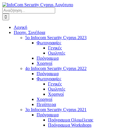
Μετάβαση
στο
Αναζήτηση
περιεχόμενο
για:
Αρχική
Προηγ. Συνέδρια
5o Infocom Security Cyprus 2023
Φωτογραφίες
Γενικές
Ομιλητές
Πρόγραμμα
Χορηγοί
4o Infocom Security Cyprus 2022
Πρόγραμμα
Φωτογραφίες
Γενικές
Ομιλητές
Χορηγοί
Χορηγοί
Περίπτερα
3o Infocom Security Cyprus 2021
Πρόγραμμα
Πρόγραμμα Ολομέλειας
Πρόγραμμα Workshops