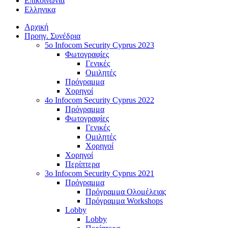
Επικοινωνία
Ελληνικα
Αρχική
Προηγ. Συνέδρια
5o Infocom Security Cyprus 2023
Φωτογραφίες
Γενικές
Ομιλητές
Πρόγραμμα
Χορηγοί
4o Infocom Security Cyprus 2022
Πρόγραμμα
Φωτογραφίες
Γενικές
Ομιλητές
Χορηγοί
Χορηγοί
Περίπτερα
3o Infocom Security Cyprus 2021
Πρόγραμμα
Πρόγραμμα Ολομέλειας
Πρόγραμμα Workshops
Lobby
Lobby