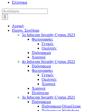
Ελληνικα
Αναζήτηση
για:
Αρχική
Προηγ. Συνέδρια
5o Infocom Security Cyprus 2023
Φωτογραφίες
Γενικές
Ομιλητές
Πρόγραμμα
Χορηγοί
4o Infocom Security Cyprus 2022
Πρόγραμμα
Φωτογραφίες
Γενικές
Ομιλητές
Χορηγοί
Χορηγοί
Περίπτερα
3o Infocom Security Cyprus 2021
Πρόγραμμα
Πρόγραμμα Ολομέλειας
Πρόγραμμα Workshops